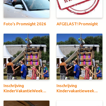
Foto's Promnight 2026
AFGELAST! Promnight
Inschrijving
Inschrijving
KinderVakantieWeek
Kindervakantieweek
verlengd!
2026 geopend