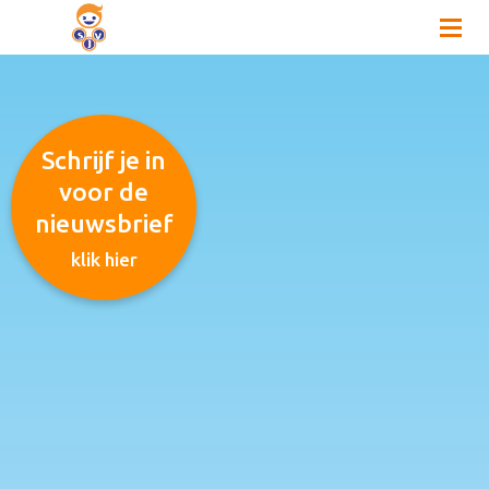
Schrijf je in
voor de
nieuwsbrief
klik hier