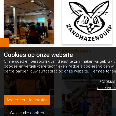
Informatieavond KVW
Kinderfeesten
Cookies op
onze website
2026
Om je goed en persoonlijk van dienst te zijn, maken wij gebruik v
cookies en vergelijkbare technieken. Middels cookies volgen wij
derde partijen jouw surfgedrag op onze website. Hiermee tonen
wij gepersonaliseerde advertenties en dit maakt het voor jou
mogelijk om informatie te delen via social media.
Bekijk ons
Cookies
cookiebeleid
onze webs
Accepteer alle cookies
Weiger alle cookies