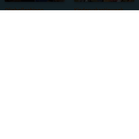
Oliebollenbingo
Kindervakantieweek
Kabouterbos
SJV oliebollenkraam
Rosmalen