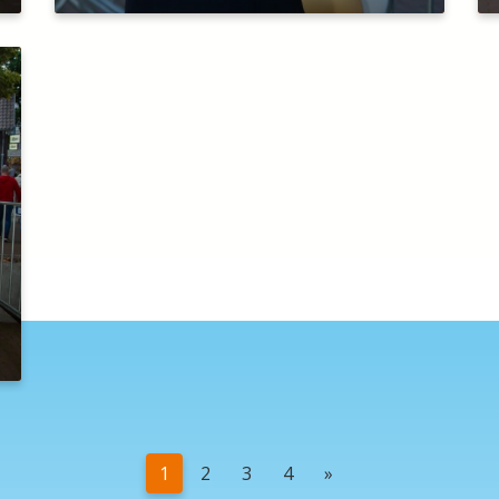
1
2
3
4
»