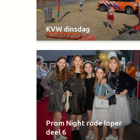
KVW dinsdag
Prom Night rode loper
deel 6