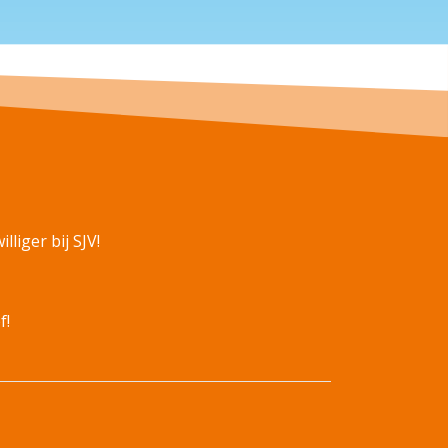
lliger bij SJV!
f!