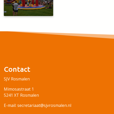
Contact
SJV Rosmalen
Mimosastraat 1
5241 XT Rosmalen
E-mail: secretariaat@sjvrosmalen.nl