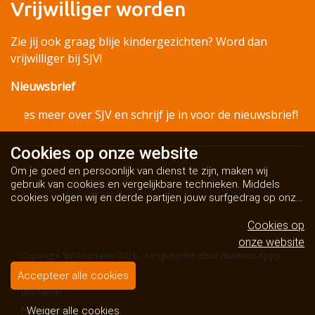
Vrijwilliger worden
Zie jij ook graag blije kindergezichten? Word dan
vrijwilliger bij SJV!
Nieuwsbrief
Lees meer over SJV en schrijf je in voor de nieuwsbrief!
Cookies op
onze website
Om je goed en persoonlijk van dienst te zijn, maken wij
gebruik van cookies en vergelijkbare technieken. Middels
cookies volgen wij en derde partijen jouw surfgedrag op onze
website. Hiermee tonen wij gepersonaliseerde advertenties
en dit maakt het voor jou mogelijk om informatie te delen via
Cookies op
social media.
Bekijk ons cookiebeleid
onze website
Copyright SJV Rosmalen 2026 - Aangeboden door
Business Apps
Algemene voorwaarden
Accepteer alle cookies
Disclaimer
Privacybeleid
Weiger alle cookies