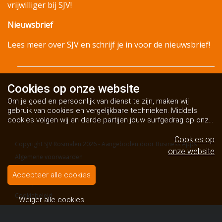
vrijwilliger bij SJV!
Nieuwsbrief
Lees meer over SJV en schrijf je in voor de nieuwsbrief!
Cookies op
onze website
Om je goed en persoonlijk van dienst te zijn, maken wij
gebruik van cookies en vergelijkbare technieken. Middels
cookies volgen wij en derde partijen jouw surfgedrag op onze
website. Hiermee tonen wij gepersonaliseerde advertenties
en dit maakt het voor jou mogelijk om informatie te delen via
Cookies op
Copyright SJV Rosmalen 2026 - Aangeboden door
Business Apps
social media.
Bekijk ons cookiebeleid
onze website
Algemene voorwaarden
Disclaimer
Accepteer alle cookies
Privacybeleid
Cookiebeleid
Weiger alle cookies