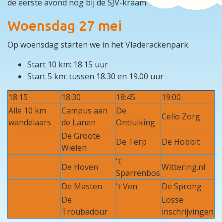
de eerste avond nog bij de SJV-kraam.
Woensdag 27 mei
Op woensdag starten we in het Vladerackenpark.
Start 10 km: 18.15 uur
Start 5 km: tussen 18.30 en 19.00 uur
18:15
18:30
18:45
19:00
Alle 10 km
Campus aan
De
Cello Zorg
wandelaars
de Lanen
Ontluiking
De Groote
De Terp
De Hobbit
Wielen
't
De Hoven
Wittering.nl
Sparrenbos
De Masten
't Ven
De Sprong
De
Losse
Troubadour
inschrijvingen