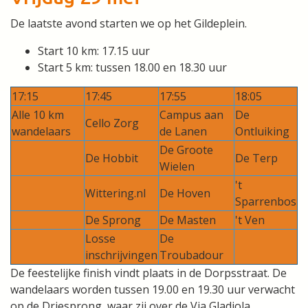
De laatste avond starten we op het Gildeplein.
Start 10 km: 17.15 uur
Start 5 km: tussen 18.00 en 18.30 uur
17:15
17:45
17:55
18:05
Alle 10 km
Campus aan
De
Cello Zorg
wandelaars
de Lanen
Ontluiking
De Groote
De Hobbit
De Terp
Wielen
't
Wittering.nl
De Hoven
Sparrenbos
De Sprong
De Masten
't Ven
Losse
De
inschrijvingen
Troubadour
De feestelijke finish vindt plaats in de Dorpsstraat. De
wandelaars worden tussen 19.00 en 19.30 uur verwacht
op de Driesprong, waar zij over de Via Gladiola