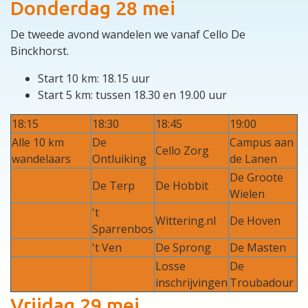
Donderdag 28 mei
De tweede avond wandelen we vanaf Cello De
Binckhorst.
Start 10 km: 18.15 uur
Start 5 km: tussen 18.30 en 19.00 uur
18:15
18:30
18:45
19:00
Alle 10 km
De
Campus aan
Cello Zorg
wandelaars
Ontluiking
de Lanen
De Groote
De Terp
De Hobbit
Wielen
't
Wittering.nl
De Hoven
Sparrenbos
't Ven
De Sprong
De Masten
Losse
De
inschrijvingen
Troubadour
Vrijdag 29 mei