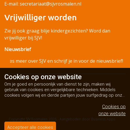
E-mail: secretariaat@sjvrosmalen.nl
Vrijwilliger worden
Zie jij ook graag blije kindergezichten? Word dan
vrijwilliger bij SJV!
Nieuwsbrief
Lees meer over SJV en schrijf je in voor de nieuwsbrief!
Cookies op
onze website
Om je goed en persoonlijk van dienst te zijn, maken wij
gebruik van cookies en vergelijkbare technieken. Middels
cookies volgen wij en derde partijen jouw surfgedrag op onze
website. Hiermee tonen wij gepersonaliseerde advertenties
en dit maakt het voor jou mogelijk om informatie te delen via
Cookies op
social media.
Bekijk ons cookiebeleid
onze website
Copyright SJV Rosmalen 2026 - Aangeboden door
Business Apps
Algemene voorwaarden
Accepteer alle cookies