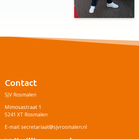
Contact
SJV Rosmalen
Mimosastraat 1
5241 XT Rosmalen
E-mail: secretariaat@sjvrosmalen.nl