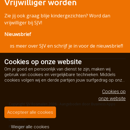
Vrijwilliger worden
Zie jij ook graag blije kindergezichten? Word dan
vrijwilliger bij SJV!
Nieuwsbrief
Lees meer over SJV en schrijf je in voor de nieuwsbrief!
Cookies op
onze website
Om je goed en persoonlijk van dienst te zijn, maken wij
gebruik van cookies en vergelijkbare technieken. Middels
cookies volgen wij en derde partijen jouw surfgedrag op onze
website. Hiermee tonen wij gepersonaliseerde advertenties
en dit maakt het voor jou mogelijk om informatie te delen via
Cookies op
social media.
Bekijk ons cookiebeleid
onze website
Copyright SJV Rosmalen 2026 - Aangeboden door
Business Apps
Algemene voorwaarden
Accepteer alle cookies
Disclaimer
Privacybeleid
Weiger alle cookies