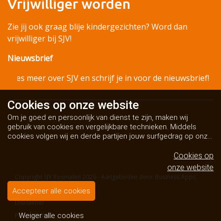
Vrijwilliger worden
Zie jij ook graag blije kindergezichten? Word dan
vrijwilliger bij SJV!
Nieuwsbrief
Lees meer over SJV en schrijf je in voor de nieuwsbrief!
Cookies op
onze website
Om je goed en persoonlijk van dienst te zijn, maken wij
gebruik van cookies en vergelijkbare technieken. Middels
cookies volgen wij en derde partijen jouw surfgedrag op onze
website. Hiermee tonen wij gepersonaliseerde advertenties
en dit maakt het voor jou mogelijk om informatie te delen via
Cookies op
social media.
Bekijk ons cookiebeleid
onze website
Copyright SJV Rosmalen 2026 - Aangeboden door
Business Apps
Algemene voorwaarden
Accepteer alle cookies
Disclaimer
Privacybeleid
Weiger alle cookies