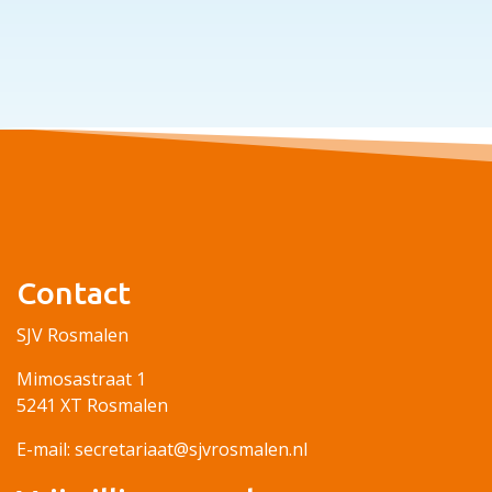
Contact
SJV Rosmalen
Mimosastraat 1
5241 XT Rosmalen
E-mail: secretariaat@sjvrosmalen.nl