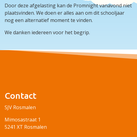
Door deze afgelasting kan de Promnight vanavond niet
plaatsvinden. We doen er alles aan om dit schooljaar
nog een alternatief moment te vinden.
We danken iedereen voor het begrip.
Contact
SJV Rosmalen
Mimosastraat 1
5241 XT Rosmalen