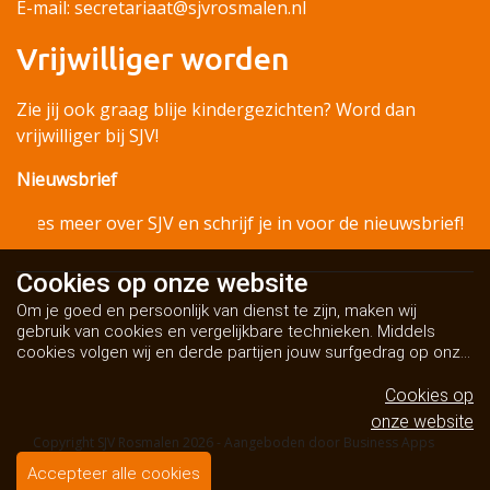
E-mail: secretariaat@sjvrosmalen.nl
Vrijwilliger worden
Zie jij ook graag blije kindergezichten? Word dan
vrijwilliger bij SJV!
Nieuwsbrief
Lees meer over SJV en schrijf je in voor de nieuwsbrief!
Cookies op
onze website
Om je goed en persoonlijk van dienst te zijn, maken wij
gebruik van cookies en vergelijkbare technieken. Middels
cookies volgen wij en derde partijen jouw surfgedrag op onze
website. Hiermee tonen wij gepersonaliseerde advertenties
en dit maakt het voor jou mogelijk om informatie te delen via
Cookies op
social media.
Bekijk ons cookiebeleid
onze website
Copyright SJV Rosmalen 2026 - Aangeboden door
Business Apps
Algemene voorwaarden
Accepteer alle cookies